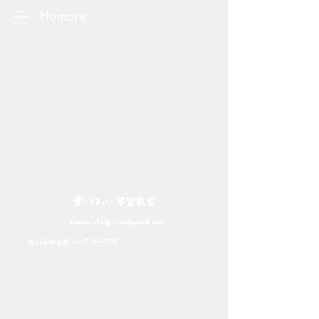
Homare
誉
学習教室
(ほまれ)
homare.study.room@gmail.com
流山平和台校:
04-7199-3235